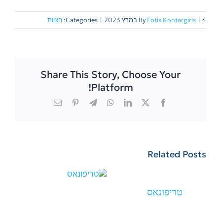
4 במרץ 2023
|
Fotis Kontargiris
By
|
Categories:
הצוות
Share This Story, Choose Your
Platform!
Email
Pinterest
Telegram
WhatsApp
LinkedIn
Facebook
X
Related Posts
טריפונאס