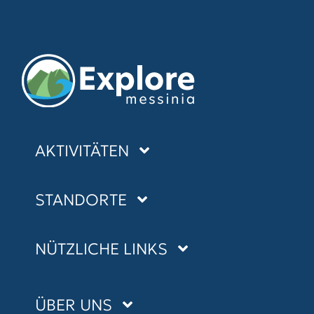
AKTIVITÄTEN
SEEKAYAKING
STANDORTE
CANYONING
KALAMATA
NÜTZLICHE LINKS
RADFAHREN
MANI
WANDERN
BLOG
NAVARINO
ÜBER UNS
SUP