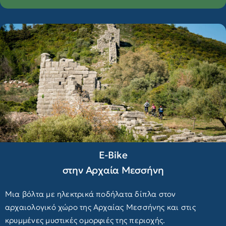
E-Βike
στην Αρχαία Μεσσήνη
Μια βόλτα με ηλεκτρικά ποδήλατα δίπλα στον
αρχαιολογικό χώρο της Αρχαίας Μεσσήνης και στις
κρυμμένες μυστικές ομορφιές της περιοχής.