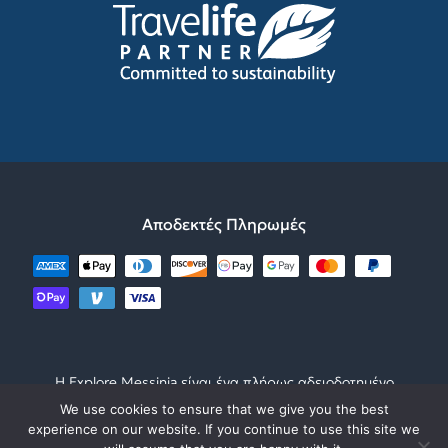
ΑΕΙΦΟΡΙΑ
ΒΑΘΜΟΛΟΓΗΣΗ ΤΑΞΙΔΙΟΥ
ΝΑΥΠΛΙΟ
ΓΙΝΕ ΜΕΡΟΣ ΤΗΣ ΟΜΑΔΑΣ
ΨΗΦΙΑΚΟ ΦΥΛΛΑΔΙΟ
ΣΠΑΡΤΗ
ΕΠΙΚΟΙΝΩΝΗΣΤΕ
ΠΟΛΙΤΙΚΗ ΛΕΙΤΟΥΡΓΙΑΣ
ΜΟΝΕΜΒΑΣΙΑ
Αποδεκτές Πληρωμές
Η Explore Messinia είναι ένα πλήρως αδειοδοτημένο
τουριστικό γραφείο από τον ΕΟΤ με
We use cookies to ensure that we give you the best
experience on our website. If you continue to use this site we
ΜΗΤΕ1249Ε60000050901 ΓΕΜΗ12791444500