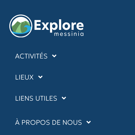
ACTIVITÉS
KAYAK DE MER
LIEUX
CANYONING
KALAMATA
LIENS UTILES
CYCLISME
MANI
RANDONNÉE
BLOG
NAVARINO
À PROPOS DE NOUS
SUP
FAQ
NAFPLIO
RANDONNÉE AQUATIQUE