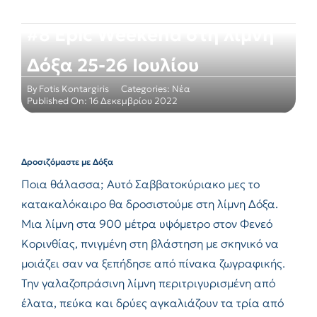
#8 Epic Weekend στη λίμνη
Δόξα 25-26 Ιουλίου
By
Fotis Kontargiris
Categories:
Νέα
Published On: 16 Δεκεμβρίου 2022
Δροσιζόμαστε με Δόξα
Ποια θάλασσα; Αυτό Σαββατοκύριακο μες το
κατακαλόκαιρο θα δροσιστούμε στη λίμνη Δόξα.
Μια λίμνη στα 900 μέτρα υψόμετρο στον Φενεό
Κορινθίας, πνιγμένη στη βλάστηση με σκηνικό να
μοιάζει σαν να ξεπήδησε από πίνακα ζωγραφικής.
Την γαλαζοπράσινη λίμνη περιτριγυρισμένη από
έλατα, πεύκα και δρύες αγκαλιάζουν τα τρία από