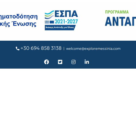
+30 694 858 3138
|
welcome@exploremessinia.com
Facebook
X
Instagram
LinkedIn