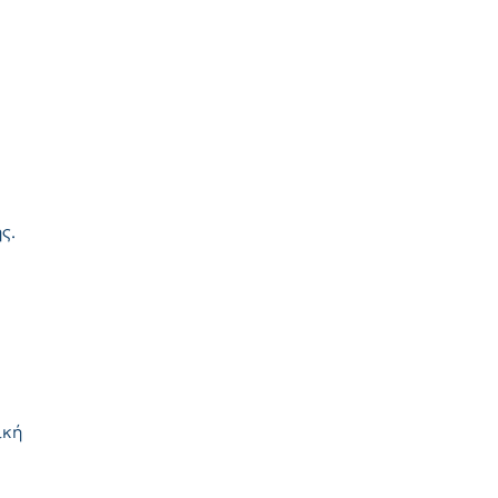
ς.
ική