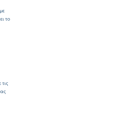
 με
ει το
 τις
μας