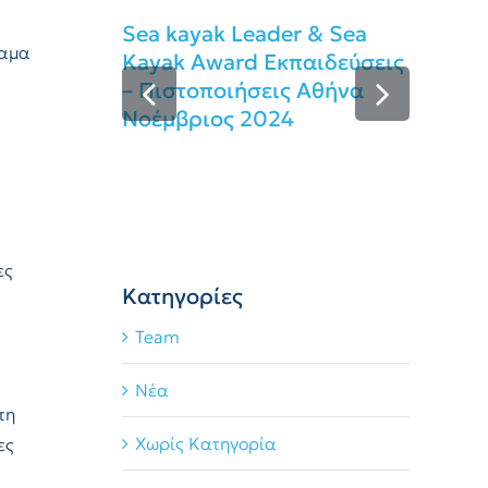
Sea kayak Leader & Sea
ραμα
Kayak Award Εκπαιδεύσεις
– Πιστοποιήσεις Αθήνα
Νοέμβριος 2024
Se
Εκ
Ιο
ες
Kατηγορίες
Team
Νέα
τη
Χωρίς Κατηγορία
ες