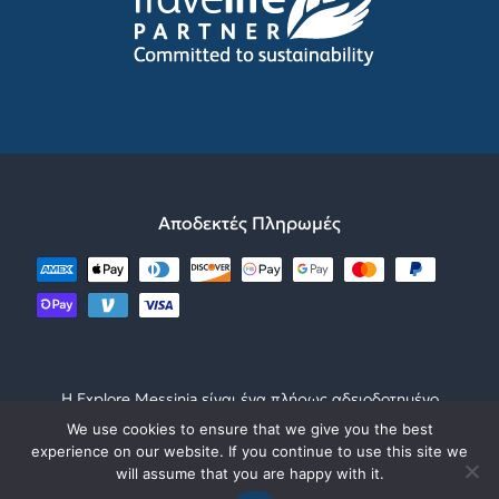
ΝΑΥΠΛΙΟ
ΓΙΝΕ ΜΕΡΟΣ ΤΗΣ ΟΜΑΔΑΣ
ΨΗΦΙΑΚΟ ΦΥΛΛΑΔΙΟ
ΣΠΑΡΤΗ
ΕΠΙΚΟΙΝΩΝΗΣΤΕ
ΠΟΛΙΤΙΚΗ ΛΕΙΤΟΥΡΓΙΑΣ
ΜΟΝΕΜΒΑΣΙΑ
Αποδεκτές Πληρωμές
Η Explore Messinia είναι ένα πλήρως αδειοδοτημένο
τουριστικό γραφείο από τον ΕΟΤ με
We use cookies to ensure that we give you the best
ΜΗΤΕ1249Ε60000050901 ΓΕΜΗ12791444500
experience on our website. If you continue to use this site we
will assume that you are happy with it.
© 2023 – Με την επιφύλαξη παντός δικαιώματος. •