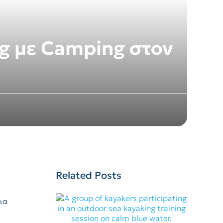
ng με Camping στον
Related Posts
Μια