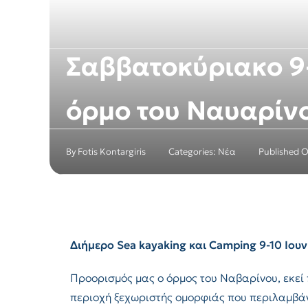
Σαββατοκύριακο 9-
όρμο του Ναυαρίν
By
Fotis Kontargiris
Categories:
Νέα
Published 
Διήμερο Sea kayaking και Camping 9-10 Ιουν
Προορισμός μας ο όρμος του Ναβαρίνου, εκεί π
περιοχή ξεχωριστής ομορφιάς που περιλαμβάν