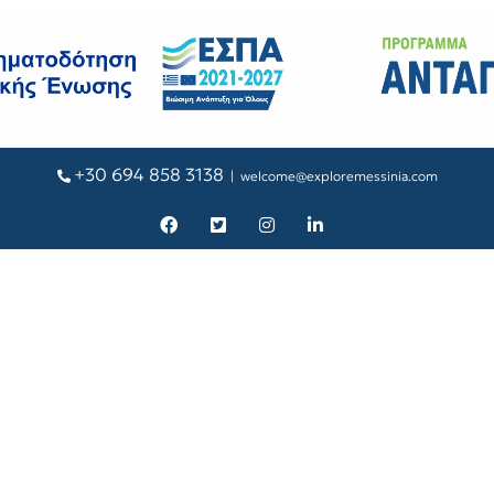
+30 694 858 3138
|
welcome@exploremessinia.com
Facebook
X
Instagram
LinkedIn