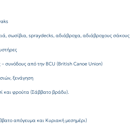
yaks
ιά, σωσίβια, spraydecks, αδιάβροχα, αδιάβροχους σάκους
ευστήρες
– συνόδους από την BCU (British Canoe Union)
σιών, ξενάγηση
σί και φρούτα (Σάββατο βράδυ).
άββατο απόγευμα και Κυριακή μεσημέρι)