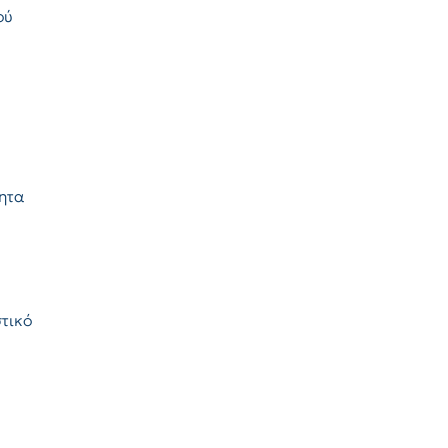
ού
τητα
τικό