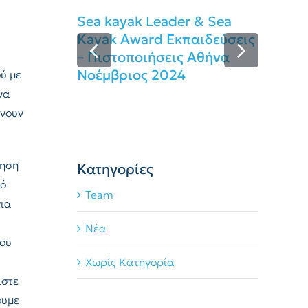
Sea kayak Leader & Sea
Kayak Award Εκπαιδεύσεις
– Πιστοποιήσεις Αθήνα
Νοέμβριος 2024
ύ με
Se
να
Εκ
ίνουν
Ιο
νηση
Kατηγορίες
κό
Team
για
Νέα
του
Χωρίς Κατηγορία
αστε
ουμε