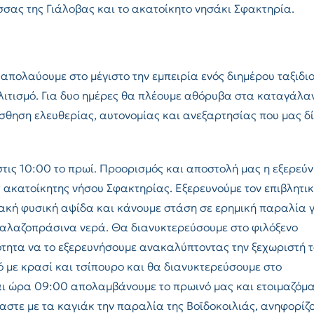
σσας της Γιάλοβας και το ακατοίκητο νησάκι Σφακτηρία.
 απολαύουμε στο μέγιστο την εμπειρία ενός διημέρου ταξιδιο
λιτισμό. Για δυο ημέρες θα πλέουμε αθόρυβα στα καταγάλα
σθηση ελευθερίας, αυτονομίας και ανεξαρτησίας που μας δ
στις 10:00 το πρωί. Προορισμός και αποστολή μας η εξερεύ
 ακατοίκητης νήσου Σφακτηρίας. Εξερευνούμε τον επιβλητι
ιακή φυσική αψίδα και κάνουμε στάση σε ερημική παραλία 
 γαλαζοπράσινα νερά. Θα διανυκτερεύσουμε στο φιλόξενο
ότητα να το εξερευνήσουμε ανακαλύπτοντας την ξεχωριστή 
με κρασί και τσίπουρο και θα διανυκτερεύσουμε στο
και ώρα 09:00 απολαμβάνουμε το πρωινό μας και ετοιμαζόμ
στε με τα καγιάκ την παραλία της Βοϊδοκοιλιάς, ανηφορίζ