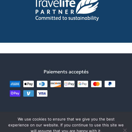
NOTRE ÉQUIPE
NIVEAU DES EXCURSIONS
DIMITSANA
DURABILITÉ
BROCHURE NUMÉRIQUE
SPARTE
FAIS PARTIE DE LÉQUIPE
POLITIQUES & NORMES
MONEMVASIA
CE QU’ILS DISENT
CONTACTE-NOUS
Paiements acceptés
Explore Messinia est une agence de voyages entièrement
We use cookies to ensure that we give you the best
experience on our website. If you continue to use this site we
agréée par lEOT (GNTO) avec ΜΗΤΕ1249Ε60000050901
will assume that you are happy with it.