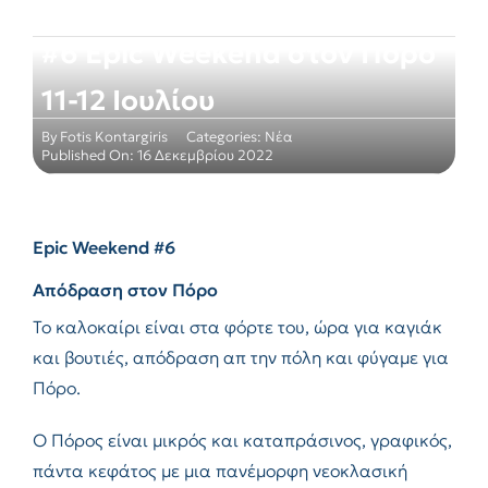
#6 Epic Weekend στον Πόρο
11-12 Ιουλίου
By
Fotis Kontargiris
Categories:
Νέα
Published On: 16 Δεκεμβρίου 2022
Epic
Weekend
#6
Απόδραση στον Πόρο
Το καλοκαίρι είναι στα φόρτε του, ώρα για καγιάκ
και βουτιές, απόδραση απ την πόλη και φύγαμε για
Πόρο.
Ο Πόρος είναι μικρός και καταπράσινος, γραφικός,
πάντα κεφάτος με μια πανέμορφη νεοκλασική