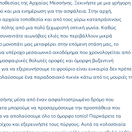
οποθεσίας της Αρχαίας Μεσσήνης. Ξεκινήστε με μια γρήγορη
 και μια ενημέρωση για την ασφάλεια. Στην αρχή,
 αρχαία τοποθεσία και από τους γύρω καταπράσινους
 πόλης από μια πολύ ξεχωριστή οπτική γωνία. Καθώς
συναντάτε αιωνόβιες ελιές που περιβάλλουν μικρά
ο μονοπάτι μας μεταφέρει στην επόμενη στάση μας, το
να υπέροχο μεσαιωνικό οικοδόμημα που χρονολογείται από
τμοσφαιρικές θολωτές οροφές και όμορφη βυζαντινή
 για να εξερευνήσουμε το φρούριο είναι ευκαιρία δεν πρέπε
πολαύσουμε ένα παραδοσιακό πικνίκ κάτω από τις μουριές τ
εσσήνης μέσα από έναν ασφαλτοστρωμένο δρόμο που
λατα μπορούμε να προσαρμόσουμε την προσπάθεια που
ια να απολαύσουμε όλο το όμορφο τοπίο! Παρκάρετε τα
τοίχου και εξερευνήστε τους πύργους. Αυτά τα κολοσσιαία