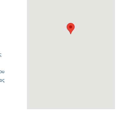
ς
ου
ας