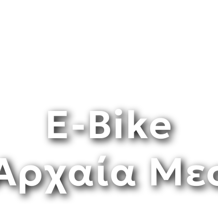
E-Βike
 Αρχαία Με