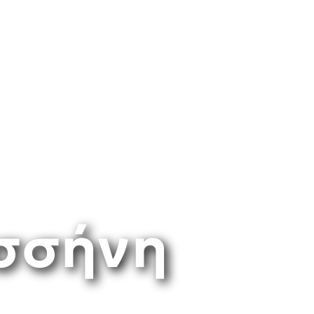
σσήνη