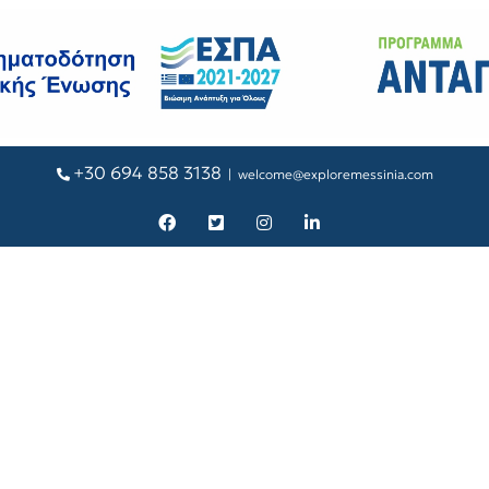
+30 694 858 3138
|
welcome@exploremessinia.com
Facebook
X
Instagram
LinkedIn