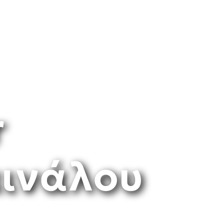
r
αινάλου