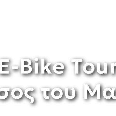
E-Βike Tou
σος του Μ