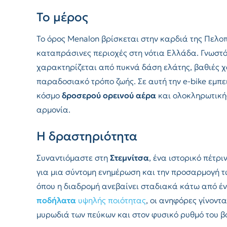
Το μέρος
Το όρος Menalon βρίσκεται στην καρδιά της Πελοπ
καταπράσινες περιοχές στη νότια Ελλάδα. Γνωστό
χαρακτηρίζεται από πυκνά δάση ελάτης, βαθιές 
παραδοσιακό τρόπο ζωής. Σε αυτή την e-bike εμπ
κόσμο
δροσερού ορεινού αέρα
και ολοκληρωτική
αρμονία.
Η δραστηριότητα
Συναντιόμαστε στη
Στεμνίτσα
, ένα ιστορικό πέτρ
για μια σύντομη ενημέρωση και την προσαρμογή 
όπου η διαδρομή ανεβαίνει σταδιακά κάτω από έ
ποδήλατα
υψηλής ποιότητας
, οι ανηφόρες γίνοντ
μυρωδιά των πεύκων και στον φυσικό ρυθμό του β