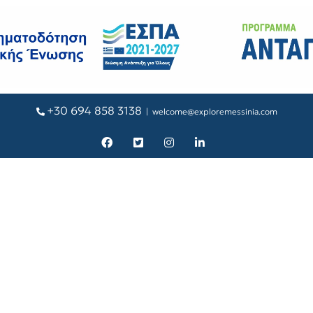
+30 694 858 3138
|
welcome@exploremessinia.com
Facebook
X
Instagram
LinkedIn