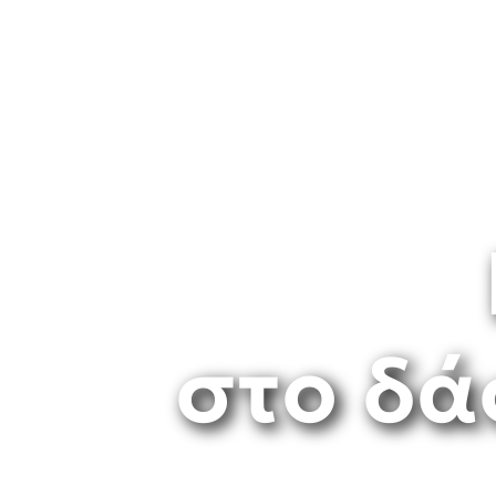
στο δά