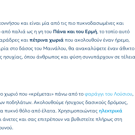
οννήσου και είναι μία από τις πιο πυκνοδασωμένες και
 από παλιά ως η γη του
Πάνα και του Ερμή
, το τοπίο αυτό
χαράδρες και
πέτρινα χωριά
που ακολουθούν έναν ήρεμο,
ειρία στο δάσος του Μαινάλου, θα ανακαλύψετε έναν άθικτο
ς ησυχίας, όπου άνθρωπος και φύση συνυπάρχουν σε τέλει
ινο χωριό που «κρέμεται» πάνω από το
φαράγγι του Λούσιου
,
των ποδηλάτων. Ακολουθούμε ήσυχους δασικούς δρόμους,
να πυκνό θόλο από έλατα. Χρησιμοποιώντας
ηλεκτρικά
αι άνετες και σας επιτρέπουν να βυθιστείτε πλήρως στη
ουνού.