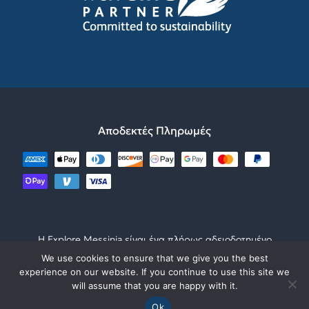
ΓΙΝΕ ΜΕΡΟΣ ΤΗΣ ΟΜΑΔΑΣ
ΨΗΦΙΑΚΟ ΦΥΛΛΑΔΙΟ
ΣΠΑΡΤΗ
ΕΠΙΚΟΙΝΩΝΗΣΤΕ
ΠΟΛΙΤΙΚΗ ΛΕΙΤΟΥΡΓΙΑΣ
ΜΟΝΕΜΒΑΣΙΑ
Αποδεκτές Πληρωμές
Η Explore Messinia είναι ένα πλήρως αδειοδοτημένο
τουριστικό γραφείο από τον ΕΟΤ με
We use cookies to ensure that we give you the best
ΜΗΤΕ1249Ε60000050901 ΓΕΜΗ12791444500
experience on our website. If you continue to use this site we
will assume that you are happy with it.
© 2023 – Με την επιφύλαξη παντός δικαιώματος. •
Powered by ❤️Kef
Ok