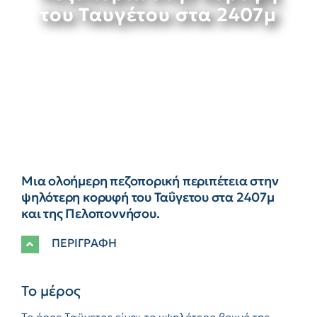
του Ταυγέτου στα 2407μ
Μια ολοήμερη πεζοπορική περιπέτεια στην
ψηλότερη κορυφή του Ταΰγετου στα 2407μ
και της Πελοποννήσου.
ΠΕΡΙΓΡΑΦΗ
Το μέρος
Το όρος Ταϋγετος είναι το υψηλότερο βουνό της